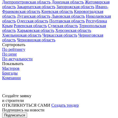
Днепропетровская область
Донецкая область
Житомирская
область
Закарпатская область
Запорожская область
Ивано-
Франковская область
Киевская область
Кировоградская
область
Луганская область
Львовская область
Николаевская
область
Одесская область
Полтавская область
Республика
Крым
Ровенская область
Сумская область
Тернопольская
область
Харьковская область
Херсонская область
Хмельницкая область
Черкасская область
Черниговская
область
Черновицкая область
Сортировать
По рейтингу
По цене
По актуальности
Показывать
Мастеров
Бригады
Компании
Создайте заявку
и строители
ОТКЛИКНУТЬСЯ САМИ
Создать тендер
Подпишись на новости
Подписаться