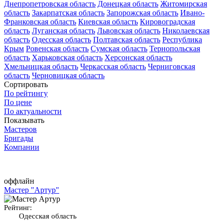
Днепропетровская область
Донецкая область
Житомирская
область
Закарпатская область
Запорожская область
Ивано-
Франковская область
Киевская область
Кировоградская
область
Луганская область
Львовская область
Николаевская
область
Одесская область
Полтавская область
Республика
Крым
Ровенская область
Сумская область
Тернопольская
область
Харьковская область
Херсонская область
Хмельницкая область
Черкасская область
Черниговская
область
Черновицкая область
Сортировать
По рейтингу
По цене
По актуальности
Показывать
Мастеров
Бригады
Компании
оффлайн
Мастер "Артур"
Рейтинг:
Одесская область