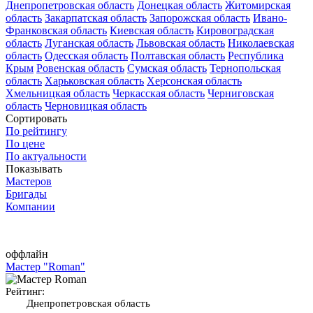
Днепропетровская область
Донецкая область
Житомирская
область
Закарпатская область
Запорожская область
Ивано-
Франковская область
Киевская область
Кировоградская
область
Луганская область
Львовская область
Николаевская
область
Одесская область
Полтавская область
Республика
Крым
Ровенская область
Сумская область
Тернопольская
область
Харьковская область
Херсонская область
Хмельницкая область
Черкасская область
Черниговская
область
Черновицкая область
Сортировать
По рейтингу
По цене
По актуальности
Показывать
Мастеров
Бригады
Компании
оффлайн
Мастер "Roman"
Рейтинг:
Днепропетровская область