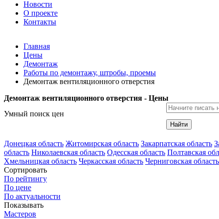
Новости
О проекте
Контакты
Главная
Цены
Демонтаж
Работы по демонтажу, штробы, проемы
Демонтаж вентиляционного отверстия
Демонтаж вентиляционного отверстия - Цены
Умный поиск цен
Найти
Донецкая область
Житомирская область
Закарпатская область
З
область
Николаевская область
Одесская область
Полтавская обл
Хмельницкая область
Черкасская область
Черниговская область
Сортировать
По рейтингу
По цене
По актуальности
Показывать
Мастеров