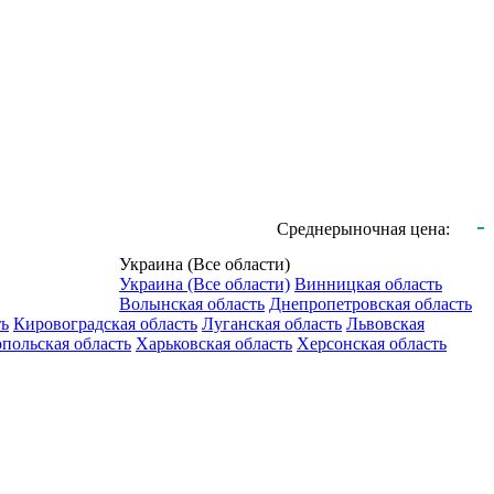
-
Среднерыночная цена:
Украина (Все области)
Украина (Все области)
Винницкая область
Волынская область
Днепропетровская область
ть
Кировоградская область
Луганская область
Львовская
польская область
Харьковская область
Херсонская область