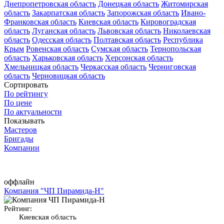
Днепропетровская область
Донецкая область
Житомирская
область
Закарпатская область
Запорожская область
Ивано-
Франковская область
Киевская область
Кировоградская
область
Луганская область
Львовская область
Николаевская
область
Одесская область
Полтавская область
Республика
Крым
Ровенская область
Сумская область
Тернопольская
область
Харьковская область
Херсонская область
Хмельницкая область
Черкасская область
Черниговская
область
Черновицкая область
Сортировать
По рейтингу
По цене
По актуальности
Показывать
Мастеров
Бригады
Компании
оффлайн
Компания "ЧП Пирамида-Н"
Рейтинг:
Киевская область