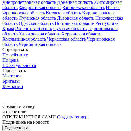
Днепропетровская область
Донецкая область
Житомирская
область
Закарпатская область
Запорожская область
Ивано-
Франковская область
Киевская область
Кировоградская
область
Луганская область
Львовская область
Николаевская
область
Одесская область
Полтавская область
Республика
Крым
Ровенская область
Сумская область
Тернопольская
область
Харьковская область
Херсонская область
Хмельницкая область
Черкасская область
Черниговская
область
Черновицкая область
Сортировать
По рейтингу
По цене
По актуальности
Показывать
Мастеров
Бригады
Компании
Создайте заявку
и строители
ОТКЛИКНУТЬСЯ САМИ
Создать тендер
Подпишись на новости
Подписаться