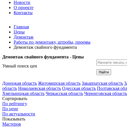
Новости
О проекте
Контакты
Главная
Цены
Демонтаж
Работы по демонтажу, штробы, проемы
Демонтаж свайного фундамента
Демонтаж свайного фундамента - Цены
Умный поиск цен
Найти
Донецкая область
Житомирская область
Закарпатская область
З
область
Николаевская область
Одесская область
Полтавская обл
Хмельницкая область
Черкасская область
Черниговская область
Сортировать
По рейтингу
По цене
По актуальности
Показывать
Мастеров