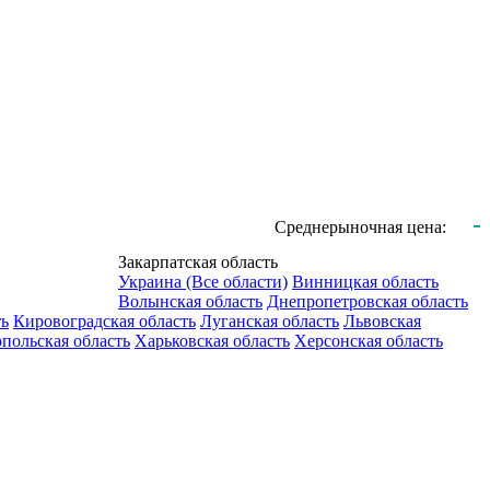
-
Среднерыночная цена:
Закарпатская область
Украина (Все области)
Винницкая область
Волынская область
Днепропетровская область
ть
Кировоградская область
Луганская область
Львовская
польская область
Харьковская область
Херсонская область