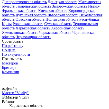
Днепропетровская область
Донецкая область
Житомирская
область
Закарпатская область
Запорожская область
Ивано-
Франковская область
Киевская область
Кировоградская
область
Луганская область
Львовская область
Николаевская
область
Одесская область
Полтавская область
Республика
Крым
Ровенская область
Сумская область
Тернопольская
область
Харьковская область
Херсонская область
Хмельницкая область
Черкасская область
Черниговская
область
Черновицкая область
Сортировать
По рейтингу
По цене
По актуальности
Показывать
Мастеров
Бригады
Компании
оффлайн
Мастер "Vitaliy"
Рейтинг:
Харьковская область