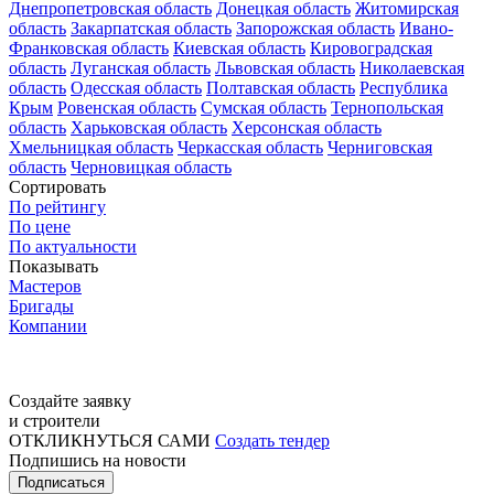
Днепропетровская область
Донецкая область
Житомирская
область
Закарпатская область
Запорожская область
Ивано-
Франковская область
Киевская область
Кировоградская
область
Луганская область
Львовская область
Николаевская
область
Одесская область
Полтавская область
Республика
Крым
Ровенская область
Сумская область
Тернопольская
область
Харьковская область
Херсонская область
Хмельницкая область
Черкасская область
Черниговская
область
Черновицкая область
Сортировать
По рейтингу
По цене
По актуальности
Показывать
Мастеров
Бригады
Компании
Создайте заявку
и строители
ОТКЛИКНУТЬСЯ САМИ
Создать тендер
Подпишись на новости
Подписаться