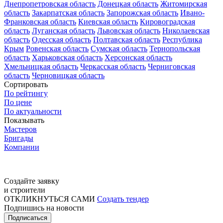
Днепропетровская область
Донецкая область
Житомирская
область
Закарпатская область
Запорожская область
Ивано-
Франковская область
Киевская область
Кировоградская
область
Луганская область
Львовская область
Николаевская
область
Одесская область
Полтавская область
Республика
Крым
Ровенская область
Сумская область
Тернопольская
область
Харьковская область
Херсонская область
Хмельницкая область
Черкасская область
Черниговская
область
Черновицкая область
Сортировать
По рейтингу
По цене
По актуальности
Показывать
Мастеров
Бригады
Компании
Создайте заявку
и строители
ОТКЛИКНУТЬСЯ САМИ
Создать тендер
Подпишись на новости
Подписаться