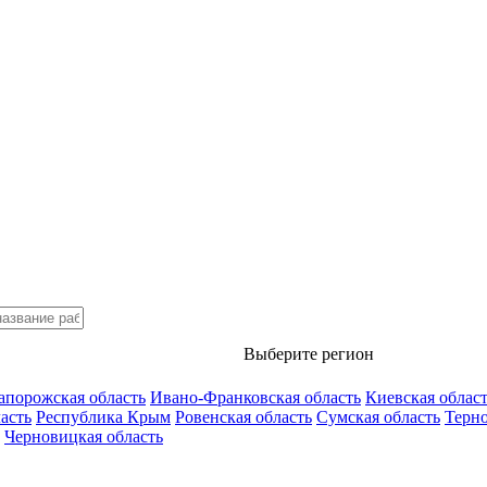
Выберите регион
апорожская область
Ивано-Франковская область
Киевская облас
асть
Республика Крым
Ровенская область
Сумская область
Терно
Черновицкая область