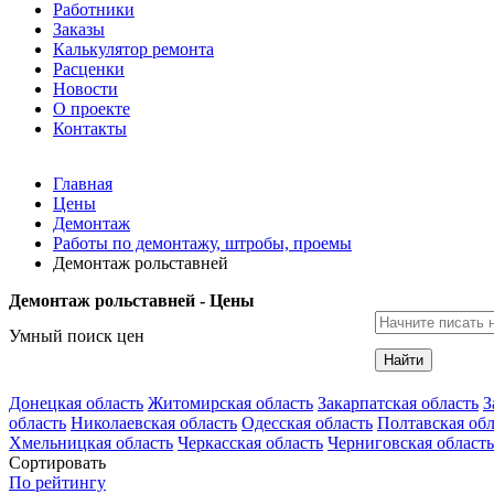
Работники
Заказы
Калькулятор ремонта
Расценки
Новости
О проекте
Контакты
Главная
Цены
Демонтаж
Работы по демонтажу, штробы, проемы
Демонтаж рольставней
Демонтаж рольставней - Цены
Умный поиск цен
Найти
Донецкая область
Житомирская область
Закарпатская область
З
область
Николаевская область
Одесская область
Полтавская обл
Хмельницкая область
Черкасская область
Черниговская область
Сортировать
По рейтингу