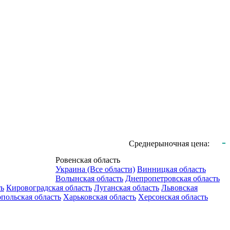
-
Среднерыночная цена:
Ровенская область
Украина (Все области)
Винницкая область
Волынская область
Днепропетровская область
ть
Кировоградская область
Луганская область
Львовская
польская область
Харьковская область
Херсонская область