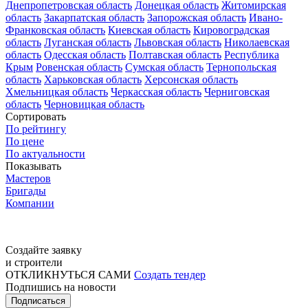
Днепропетровская область
Донецкая область
Житомирская
область
Закарпатская область
Запорожская область
Ивано-
Франковская область
Киевская область
Кировоградская
область
Луганская область
Львовская область
Николаевская
область
Одесская область
Полтавская область
Республика
Крым
Ровенская область
Сумская область
Тернопольская
область
Харьковская область
Херсонская область
Хмельницкая область
Черкасская область
Черниговская
область
Черновицкая область
Сортировать
По рейтингу
По цене
По актуальности
Показывать
Мастеров
Бригады
Компании
Создайте заявку
и строители
ОТКЛИКНУТЬСЯ САМИ
Создать тендер
Подпишись на новости
Подписаться