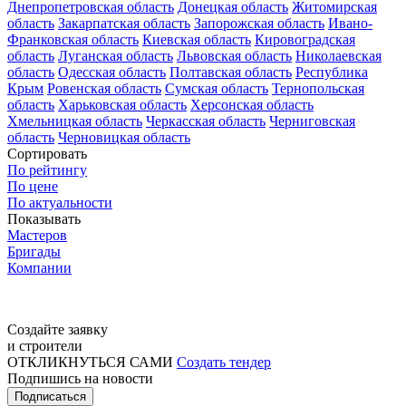
Днепропетровская область
Донецкая область
Житомирская
область
Закарпатская область
Запорожская область
Ивано-
Франковская область
Киевская область
Кировоградская
область
Луганская область
Львовская область
Николаевская
область
Одесская область
Полтавская область
Республика
Крым
Ровенская область
Сумская область
Тернопольская
область
Харьковская область
Херсонская область
Хмельницкая область
Черкасская область
Черниговская
область
Черновицкая область
Сортировать
По рейтингу
По цене
По актуальности
Показывать
Мастеров
Бригады
Компании
Создайте заявку
и строители
ОТКЛИКНУТЬСЯ САМИ
Создать тендер
Подпишись на новости
Подписаться