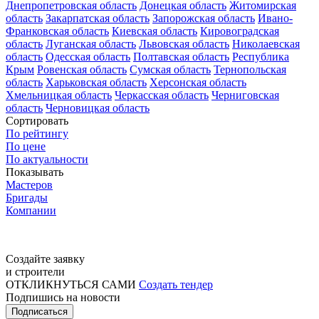
Днепропетровская область
Донецкая область
Житомирская
область
Закарпатская область
Запорожская область
Ивано-
Франковская область
Киевская область
Кировоградская
область
Луганская область
Львовская область
Николаевская
область
Одесская область
Полтавская область
Республика
Крым
Ровенская область
Сумская область
Тернопольская
область
Харьковская область
Херсонская область
Хмельницкая область
Черкасская область
Черниговская
область
Черновицкая область
Сортировать
По рейтингу
По цене
По актуальности
Показывать
Мастеров
Бригады
Компании
Создайте заявку
и строители
ОТКЛИКНУТЬСЯ САМИ
Создать тендер
Подпишись на новости
Подписаться