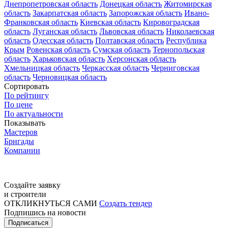
Днепропетровская область
Донецкая область
Житомирская
область
Закарпатская область
Запорожская область
Ивано-
Франковская область
Киевская область
Кировоградская
область
Луганская область
Львовская область
Николаевская
область
Одесская область
Полтавская область
Республика
Крым
Ровенская область
Сумская область
Тернопольская
область
Харьковская область
Херсонская область
Хмельницкая область
Черкасская область
Черниговская
область
Черновицкая область
Сортировать
По рейтингу
По цене
По актуальности
Показывать
Мастеров
Бригады
Компании
Создайте заявку
и строители
ОТКЛИКНУТЬСЯ САМИ
Создать тендер
Подпишись на новости
Подписаться