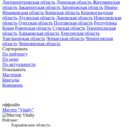
Днепропетровская область
Донецкая область
Житомирская
область
Закарпатская область
Запорожская область
Ивано-
Франковская область
Киевская область
Кировоградская
область
Луганская область
Львовская область
Николаевская
область
Одесская область
Полтавская область
Республика
Крым
Ровенская область
Сумская область
Тернопольская
область
Харьковская область
Херсонская область
Хмельницкая область
Черкасская область
Черниговская
область
Черновицкая область
Сортировать
По рейтингу
По цене
По актуальности
Показывать
Мастеров
Бригады
Компании
оффлайн
Мастер "Vitaliy"
Рейтинг:
Харьковская область