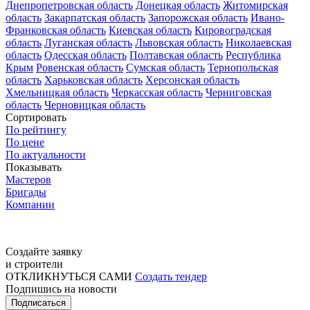
Днепропетровская область
Донецкая область
Житомирская
область
Закарпатская область
Запорожская область
Ивано-
Франковская область
Киевская область
Кировоградская
область
Луганская область
Львовская область
Николаевская
область
Одесская область
Полтавская область
Республика
Крым
Ровенская область
Сумская область
Тернопольская
область
Харьковская область
Херсонская область
Хмельницкая область
Черкасская область
Черниговская
область
Черновицкая область
Сортировать
По рейтингу
По цене
По актуальности
Показывать
Мастеров
Бригады
Компании
Создайте заявку
и строители
ОТКЛИКНУТЬСЯ САМИ
Создать тендер
Подпишись на новости
Подписаться