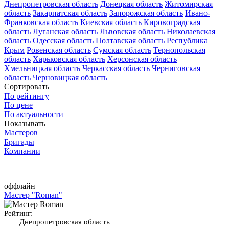
Днепропетровская область
Донецкая область
Житомирская
область
Закарпатская область
Запорожская область
Ивано-
Франковская область
Киевская область
Кировоградская
область
Луганская область
Львовская область
Николаевская
область
Одесская область
Полтавская область
Республика
Крым
Ровенская область
Сумская область
Тернопольская
область
Харьковская область
Херсонская область
Хмельницкая область
Черкасская область
Черниговская
область
Черновицкая область
Сортировать
По рейтингу
По цене
По актуальности
Показывать
Мастеров
Бригады
Компании
оффлайн
Мастер "Roman"
Рейтинг:
Днепропетровская область