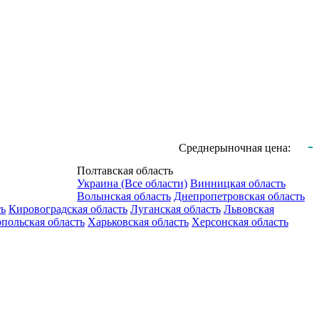
-
Среднерыночная цена:
Полтавская область
Украина (Все области)
Винницкая область
Волынская область
Днепропетровская область
ть
Кировоградская область
Луганская область
Львовская
польская область
Харьковская область
Херсонская область