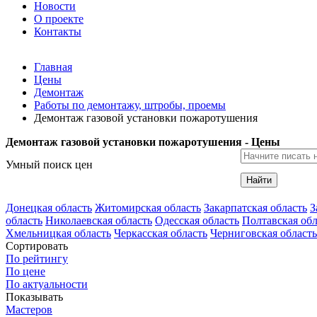
Новости
О проекте
Контакты
Главная
Цены
Демонтаж
Работы по демонтажу, штробы, проемы
Демонтаж газовой установки пожаротушения
Демонтаж газовой установки пожаротушения - Цены
Умный поиск цен
Найти
Донецкая область
Житомирская область
Закарпатская область
З
область
Николаевская область
Одесская область
Полтавская обл
Хмельницкая область
Черкасская область
Черниговская область
Сортировать
По рейтингу
По цене
По актуальности
Показывать
Мастеров