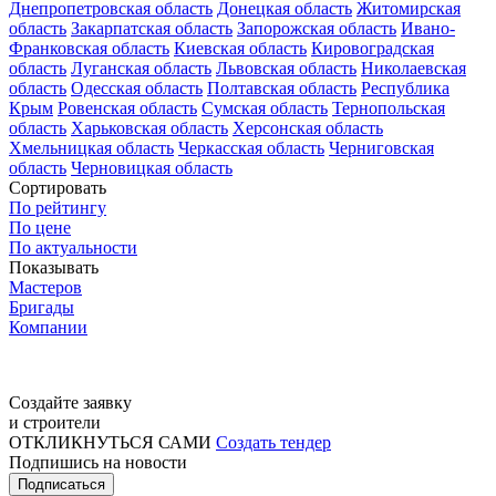
Днепропетровская область
Донецкая область
Житомирская
область
Закарпатская область
Запорожская область
Ивано-
Франковская область
Киевская область
Кировоградская
область
Луганская область
Львовская область
Николаевская
область
Одесская область
Полтавская область
Республика
Крым
Ровенская область
Сумская область
Тернопольская
область
Харьковская область
Херсонская область
Хмельницкая область
Черкасская область
Черниговская
область
Черновицкая область
Сортировать
По рейтингу
По цене
По актуальности
Показывать
Мастеров
Бригады
Компании
Создайте заявку
и строители
ОТКЛИКНУТЬСЯ САМИ
Создать тендер
Подпишись на новости
Подписаться