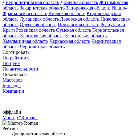
Днепропетровская область
Донецкая область
Житомирская
область
Закарпатская область
Запорожская область
Ивано-
Франковская область
Киевская область
Кировоградская
область
Луганская область
Львовская область
Николаевская
область
Одесская область
Полтавская область
Республика
Крым
Ровенская область
Сумская область
Тернопольская
область
Харьковская область
Херсонская область
Хмельницкая область
Черкасская область
Черниговская
область
Черновицкая область
Сортировать
По рейтингу
По цене
По актуальности
Показывать
Мастеров
Бригады
Компании
оффлайн
Мастер "Roman"
Рейтинг:
Днепропетровская область