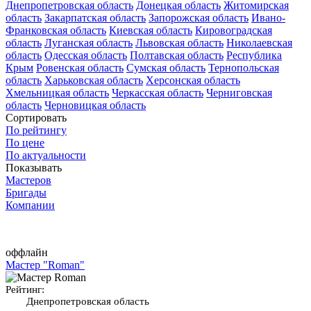
Днепропетровская область
Донецкая область
Житомирская
область
Закарпатская область
Запорожская область
Ивано-
Франковская область
Киевская область
Кировоградская
область
Луганская область
Львовская область
Николаевская
область
Одесская область
Полтавская область
Республика
Крым
Ровенская область
Сумская область
Тернопольская
область
Харьковская область
Херсонская область
Хмельницкая область
Черкасская область
Черниговская
область
Черновицкая область
Сортировать
По рейтингу
По цене
По актуальности
Показывать
Мастеров
Бригады
Компании
оффлайн
Мастер "Roman"
Рейтинг:
Днепропетровская область