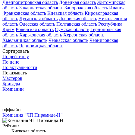
Днепропетровская область
Донецкая область
Житомирская
область
Закарпатская область
Запорожская область
Ивано-
Франковская область
Киевская область
Кировоградская
область
Луганская область
Львовская область
Николаевская
область
Одесская область
Полтавская область
Республика
Крым
Ровенская область
Сумская область
Тернопольская
область
Харьковская область
Херсонская область
Хмельницкая область
Черкасская область
Черниговская
область
Черновицкая область
Сортировать
По рейтингу
По цене
По актуальности
Показывать
Мастеров
Бригады
Компании
оффлайн
Компания "ЧП Пирамида-Н"
Рейтинг:
Киевская область