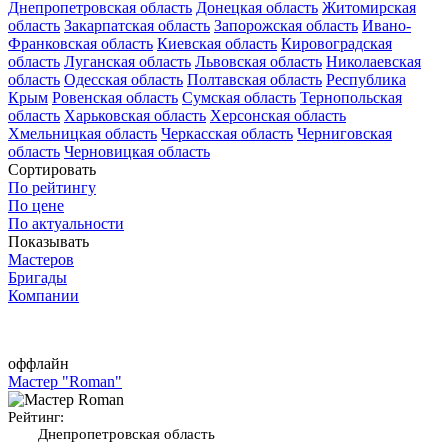
Днепропетровская область
Донецкая область
Житомирская
область
Закарпатская область
Запорожская область
Ивано-
Франковская область
Киевская область
Кировоградская
область
Луганская область
Львовская область
Николаевская
область
Одесская область
Полтавская область
Республика
Крым
Ровенская область
Сумская область
Тернопольская
область
Харьковская область
Херсонская область
Хмельницкая область
Черкасская область
Черниговская
область
Черновицкая область
Сортировать
По рейтингу
По цене
По актуальности
Показывать
Мастеров
Бригады
Компании
оффлайн
Мастер "Roman"
Рейтинг:
Днепропетровская область