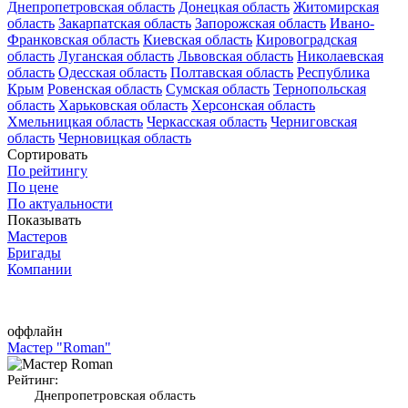
Днепропетровская область
Донецкая область
Житомирская
область
Закарпатская область
Запорожская область
Ивано-
Франковская область
Киевская область
Кировоградская
область
Луганская область
Львовская область
Николаевская
область
Одесская область
Полтавская область
Республика
Крым
Ровенская область
Сумская область
Тернопольская
область
Харьковская область
Херсонская область
Хмельницкая область
Черкасская область
Черниговская
область
Черновицкая область
Сортировать
По рейтингу
По цене
По актуальности
Показывать
Мастеров
Бригады
Компании
оффлайн
Мастер "Roman"
Рейтинг:
Днепропетровская область