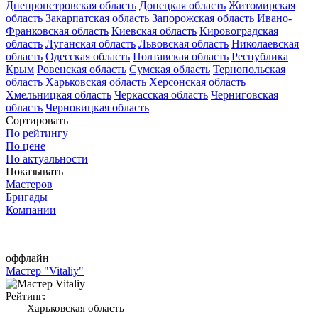
Днепропетровская область
Донецкая область
Житомирская
область
Закарпатская область
Запорожская область
Ивано-
Франковская область
Киевская область
Кировоградская
область
Луганская область
Львовская область
Николаевская
область
Одесская область
Полтавская область
Республика
Крым
Ровенская область
Сумская область
Тернопольская
область
Харьковская область
Херсонская область
Хмельницкая область
Черкасская область
Черниговская
область
Черновицкая область
Сортировать
По рейтингу
По цене
По актуальности
Показывать
Мастеров
Бригады
Компании
оффлайн
Мастер "Vitaliy"
Рейтинг:
Харьковская область