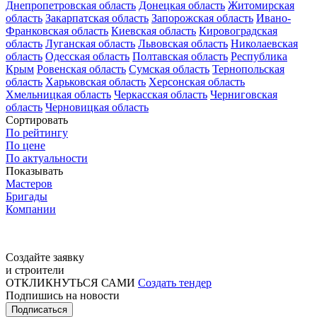
Днепропетровская область
Донецкая область
Житомирская
область
Закарпатская область
Запорожская область
Ивано-
Франковская область
Киевская область
Кировоградская
область
Луганская область
Львовская область
Николаевская
область
Одесская область
Полтавская область
Республика
Крым
Ровенская область
Сумская область
Тернопольская
область
Харьковская область
Херсонская область
Хмельницкая область
Черкасская область
Черниговская
область
Черновицкая область
Сортировать
По рейтингу
По цене
По актуальности
Показывать
Мастеров
Бригады
Компании
Создайте заявку
и строители
ОТКЛИКНУТЬСЯ САМИ
Создать тендер
Подпишись на новости
Подписаться