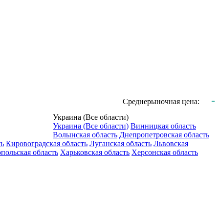
-
Среднерыночная цена:
Украина (Все области)
Украина (Все области)
Винницкая область
Волынская область
Днепропетровская область
ть
Кировоградская область
Луганская область
Львовская
польская область
Харьковская область
Херсонская область