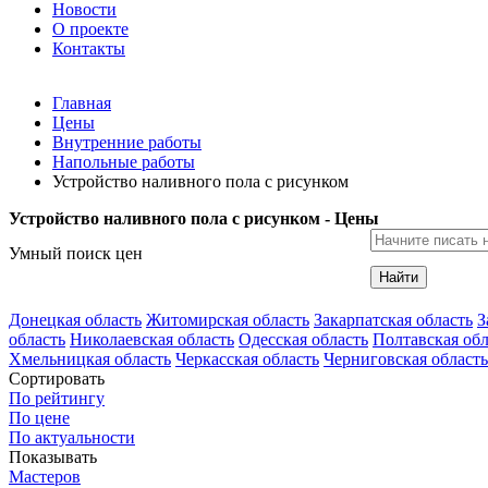
Новости
О проекте
Контакты
Главная
Цены
Внутренние работы
Напольные работы
Устройство наливного пола с рисунком
Устройство наливного пола с рисунком - Цены
Умный поиск цен
Найти
Донецкая область
Житомирская область
Закарпатская область
З
область
Николаевская область
Одесская область
Полтавская обл
Хмельницкая область
Черкасская область
Черниговская область
Сортировать
По рейтингу
По цене
По актуальности
Показывать
Мастеров