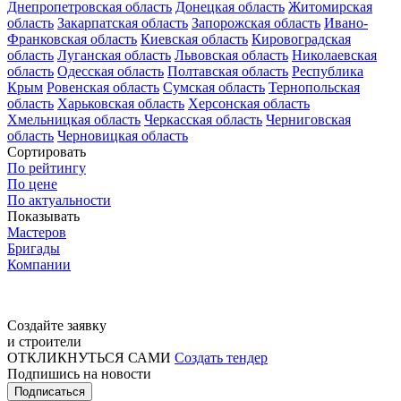
Днепропетровская область
Донецкая область
Житомирская
область
Закарпатская область
Запорожская область
Ивано-
Франковская область
Киевская область
Кировоградская
область
Луганская область
Львовская область
Николаевская
область
Одесская область
Полтавская область
Республика
Крым
Ровенская область
Сумская область
Тернопольская
область
Харьковская область
Херсонская область
Хмельницкая область
Черкасская область
Черниговская
область
Черновицкая область
Сортировать
По рейтингу
По цене
По актуальности
Показывать
Мастеров
Бригады
Компании
Создайте заявку
и строители
ОТКЛИКНУТЬСЯ САМИ
Создать тендер
Подпишись на новости
Подписаться