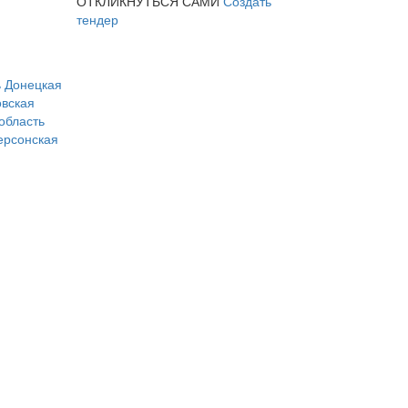
ОТКЛИКНУТЬСЯ САМИ
Создать
тендер
ь
Донецкая
вская
область
ерсонская