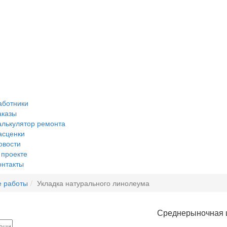
аботники
аказы
алькулятор ремонта
асценки
овости
 проекте
онтакты
 работы
Укладка натурального линолеума
Среднерыночная 