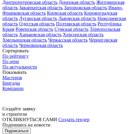
Днепропетровская область
Донецкая область
Житомирская
область
Закарпатская область
Запорожская область
Ивано-
Франковская область
Киевская область
Кировоградская
область
Луганская область
Львовская область
Николаевская
область
Одесская область
Полтавская область
Республика
Крым
Ровенская область
Сумская область
Тернопольская
область
Харьковская область
Херсонская область
Хмельницкая область
Черкасская область
Черниговская
область
Черновицкая область
Сортировать
По рейтингу
По цене
По актуальности
Показывать
Мастеров
Бригады
Компании
Создайте заявку
и строители
ОТКЛИКНУТЬСЯ САМИ
Создать тендер
Подпишись на новости
Подписаться