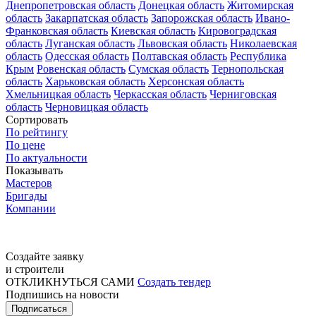
Днепропетровская область
Донецкая область
Житомирская
область
Закарпатская область
Запорожская область
Ивано-
Франковская область
Киевская область
Кировоградская
область
Луганская область
Львовская область
Николаевская
область
Одесская область
Полтавская область
Республика
Крым
Ровенская область
Сумская область
Тернопольская
область
Харьковская область
Херсонская область
Хмельницкая область
Черкасская область
Черниговская
область
Черновицкая область
Сортировать
По рейтингу
По цене
По актуальности
Показывать
Мастеров
Бригады
Компании
Создайте заявку
и строители
ОТКЛИКНУТЬСЯ САМИ
Создать тендер
Подпишись на новости
Подписаться