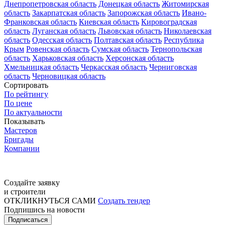
Днепропетровская область
Донецкая область
Житомирская
область
Закарпатская область
Запорожская область
Ивано-
Франковская область
Киевская область
Кировоградская
область
Луганская область
Львовская область
Николаевская
область
Одесская область
Полтавская область
Республика
Крым
Ровенская область
Сумская область
Тернопольская
область
Харьковская область
Херсонская область
Хмельницкая область
Черкасская область
Черниговская
область
Черновицкая область
Сортировать
По рейтингу
По цене
По актуальности
Показывать
Мастеров
Бригады
Компании
Создайте заявку
и строители
ОТКЛИКНУТЬСЯ САМИ
Создать тендер
Подпишись на новости
Подписаться