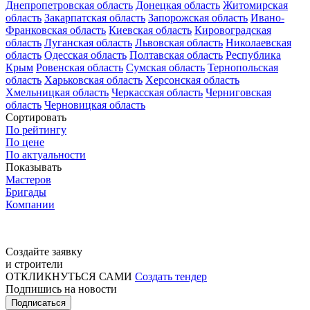
Днепропетровская область
Донецкая область
Житомирская
область
Закарпатская область
Запорожская область
Ивано-
Франковская область
Киевская область
Кировоградская
область
Луганская область
Львовская область
Николаевская
область
Одесская область
Полтавская область
Республика
Крым
Ровенская область
Сумская область
Тернопольская
область
Харьковская область
Херсонская область
Хмельницкая область
Черкасская область
Черниговская
область
Черновицкая область
Сортировать
По рейтингу
По цене
По актуальности
Показывать
Мастеров
Бригады
Компании
Создайте заявку
и строители
ОТКЛИКНУТЬСЯ САМИ
Создать тендер
Подпишись на новости
Подписаться