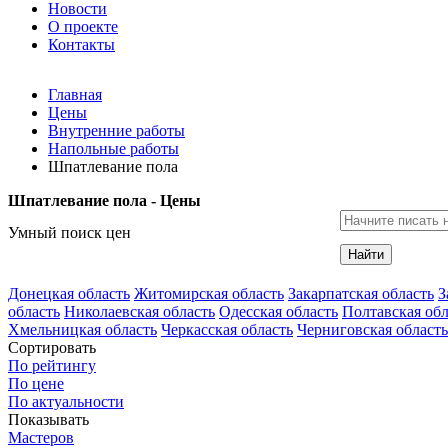
Новости
О проекте
Контакты
Главная
Цены
Внутренние работы
Напольные работы
Шпатлевание пола
Шпатлевание пола - Цены
Умный поиск цен
Найти
Донецкая область
Житомирская область
Закарпатская область
З
область
Николаевская область
Одесская область
Полтавская обл
Хмельницкая область
Черкасская область
Черниговская область
Сортировать
По рейтингу
По цене
По актуальности
Показывать
Мастеров