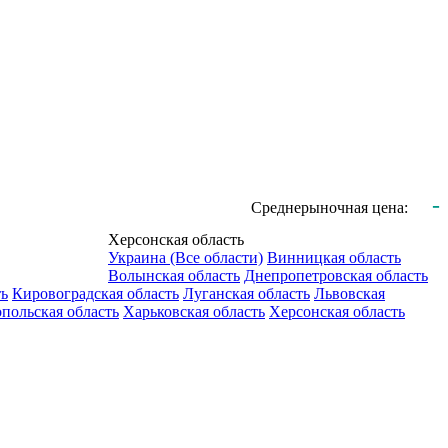
-
Среднерыночная цена:
Херсонская область
Украина (Все области)
Винницкая область
Волынская область
Днепропетровская область
ть
Кировоградская область
Луганская область
Львовская
польская область
Харьковская область
Херсонская область