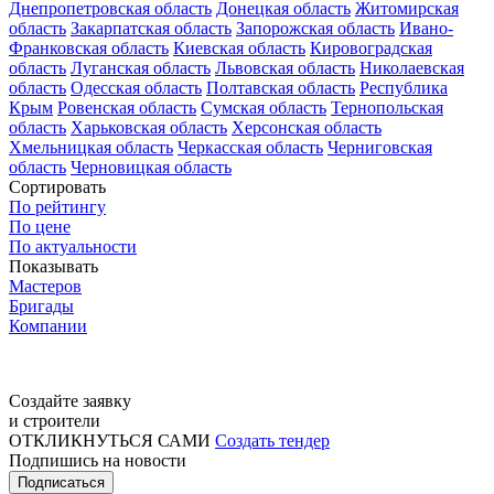
Днепропетровская область
Донецкая область
Житомирская
область
Закарпатская область
Запорожская область
Ивано-
Франковская область
Киевская область
Кировоградская
область
Луганская область
Львовская область
Николаевская
область
Одесская область
Полтавская область
Республика
Крым
Ровенская область
Сумская область
Тернопольская
область
Харьковская область
Херсонская область
Хмельницкая область
Черкасская область
Черниговская
область
Черновицкая область
Сортировать
По рейтингу
По цене
По актуальности
Показывать
Мастеров
Бригады
Компании
Создайте заявку
и строители
ОТКЛИКНУТЬСЯ САМИ
Создать тендер
Подпишись на новости
Подписаться