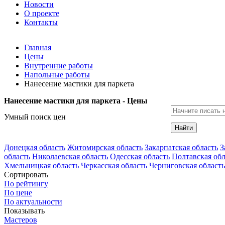
Новости
О проекте
Контакты
Главная
Цены
Внутренние работы
Напольные работы
Нанесение мастики для паркета
Нанесение мастики для паркета - Цены
Умный поиск цен
Найти
Донецкая область
Житомирская область
Закарпатская область
З
область
Николаевская область
Одесская область
Полтавская обл
Хмельницкая область
Черкасская область
Черниговская область
Сортировать
По рейтингу
По цене
По актуальности
Показывать
Мастеров