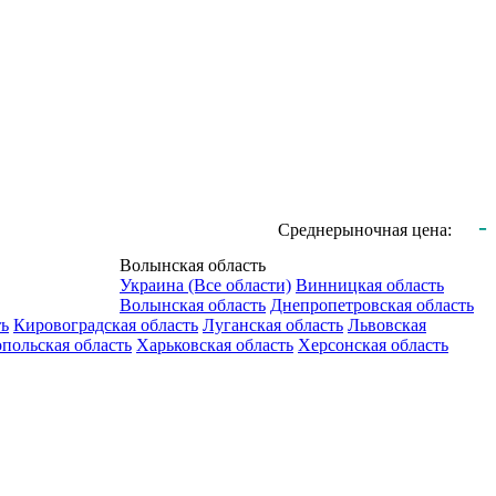
-
Среднерыночная цена:
Волынская область
Украина (Все области)
Винницкая область
Волынская область
Днепропетровская область
ть
Кировоградская область
Луганская область
Львовская
польская область
Харьковская область
Херсонская область