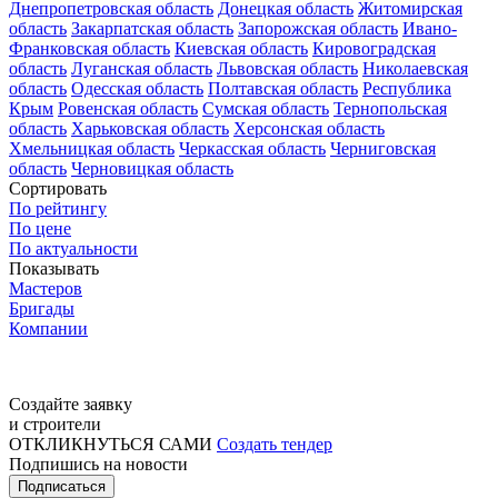
Днепропетровская область
Донецкая область
Житомирская
область
Закарпатская область
Запорожская область
Ивано-
Франковская область
Киевская область
Кировоградская
область
Луганская область
Львовская область
Николаевская
область
Одесская область
Полтавская область
Республика
Крым
Ровенская область
Сумская область
Тернопольская
область
Харьковская область
Херсонская область
Хмельницкая область
Черкасская область
Черниговская
область
Черновицкая область
Сортировать
По рейтингу
По цене
По актуальности
Показывать
Мастеров
Бригады
Компании
Создайте заявку
и строители
ОТКЛИКНУТЬСЯ САМИ
Создать тендер
Подпишись на новости
Подписаться