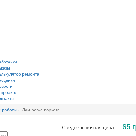
аботники
аказы
алькулятор ремонта
асценки
овости
 проекте
онтакты
 работы
Лакировка паркета
65 г
Среднерыночная цена: