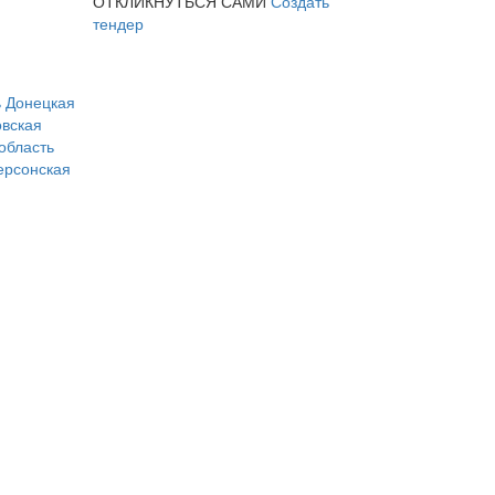
ОТКЛИКНУТЬСЯ САМИ
Создать
тендер
ь
Донецкая
вская
область
ерсонская