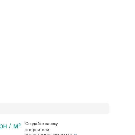
рн / м²
Создайте заявку
и строители