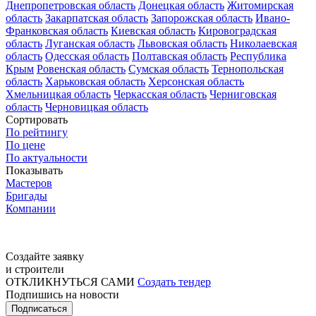
Днепропетровская область
Донецкая область
Житомирская
область
Закарпатская область
Запорожская область
Ивано-
Франковская область
Киевская область
Кировоградская
область
Луганская область
Львовская область
Николаевская
область
Одесская область
Полтавская область
Республика
Крым
Ровенская область
Сумская область
Тернопольская
область
Харьковская область
Херсонская область
Хмельницкая область
Черкасская область
Черниговская
область
Черновицкая область
Сортировать
По рейтингу
По цене
По актуальности
Показывать
Мастеров
Бригады
Компании
Создайте заявку
и строители
ОТКЛИКНУТЬСЯ САМИ
Создать тендер
Подпишись на новости
Подписаться