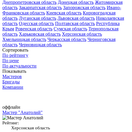
Днепропетровская область
Донецкая область
Житомирская
область
Закарпатская область
Запорожская область
Ивано-
Франковская область
Киевская область
Кировоградская
область
Луганская область
Львовская область
Николаевская
область
Одесская область
Полтавская область
Республика
Крым
Ровенская область
Сумская область
Тернопольская
область
Харьковская область
Херсонская область
Хмельницкая область
Черкасская область
Черниговская
область
Черновицкая область
Сортировать
По рейтингу
По цене
По актуальности
Показывать
Мастеров
Бригады
Компании
оффлайн
Мастер "Анатолий"
Рейтинг:
Херсонская область