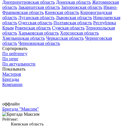
Днепропетровская область
Донецкая область
Житомирская
область
Закарпатская область
Запорожская область
Ивано-
Франковская область
Киевская область
Кировоградская
область
Луганская область
Львовская область
Николаевская
область
Одесская область
Полтавская область
Республика
Крым
Ровенская область
Сумская область
Тернопольская
область
Харьковская область
Херсонская область
Хмельницкая область
Черкасская область
Черниговская
область
Черновицкая область
Сортировать
По рейтингу
По цене
По актуальности
Показывать
Мастеров
Бригады
Компании
оффлайн
Бригада "Максим"
Рейтинг:
Киевская область