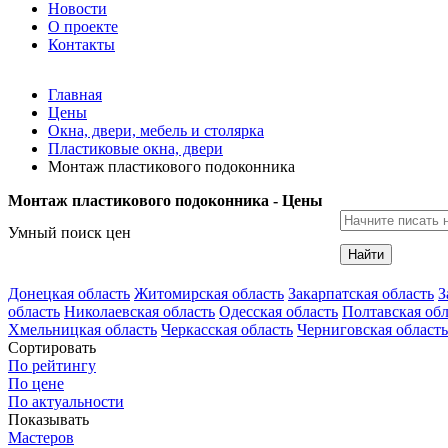
Новости
О проекте
Контакты
Главная
Цены
Окна, двери, мебель и столярка
Пластиковые окна, двери
Монтаж пластикового подоконника
Монтаж пластикового подоконника - Цены
Умный поиск цен
Найти
Донецкая область
Житомирская область
Закарпатская область
З
область
Николаевская область
Одесская область
Полтавская обл
Хмельницкая область
Черкасская область
Черниговская область
Сортировать
По рейтингу
По цене
По актуальности
Показывать
Мастеров