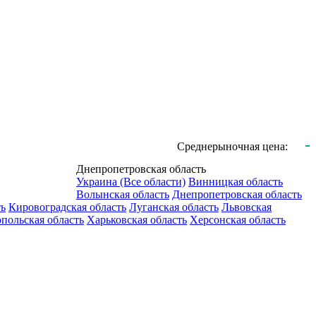
-
Среднерыночная цена:
Днепропетровская область
Украина (Все области)
Винницкая область
Волынская область
Днепропетровская область
ть
Кировоградская область
Луганская область
Львовская
польская область
Харьковская область
Херсонская область