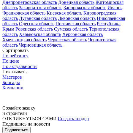
Днепропетровская область
Донецкая область
Житомирская
область
Закарпатская область
Запорожская область
Ивано-
Франковская область
Киевская область
Кировоградская
область
Луганская область
Львовская область
Николаевская
область
Одесская область
Полтавская область
Республика
Крым
Ровенская область
Сумская область
Тернопольская
область
Харьковская область
Херсонская область
Хмельницкая область
Черкасская область
Черниговская
область
Черновицкая область
Сортировать
По рейтингу
По цене
По актуальности
Показывать
Мастеров
Бригады
Компании
Создайте заявку
и строители
ОТКЛИКНУТЬСЯ САМИ
Создать тендер
Подпишись на новости
Подписаться