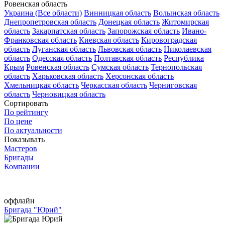
Ровенская область
Украина (Все области)
Винницкая область
Волынская область
Днепропетровская область
Донецкая область
Житомирская
область
Закарпатская область
Запорожская область
Ивано-
Франковская область
Киевская область
Кировоградская
область
Луганская область
Львовская область
Николаевская
область
Одесская область
Полтавская область
Республика
Крым
Ровенская область
Сумская область
Тернопольская
область
Харьковская область
Херсонская область
Хмельницкая область
Черкасская область
Черниговская
область
Черновицкая область
Сортировать
По рейтингу
По цене
По актуальности
Показывать
Мастеров
Бригады
Компании
оффлайн
Бригада "Юрий"