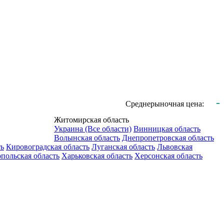
-
Среднерыночная цена:
Житомирская область
Украина (Все области)
Винницкая область
Волынская область
Днепропетровская область
ть
Кировоградская область
Луганская область
Львовская
польская область
Харьковская область
Херсонская область