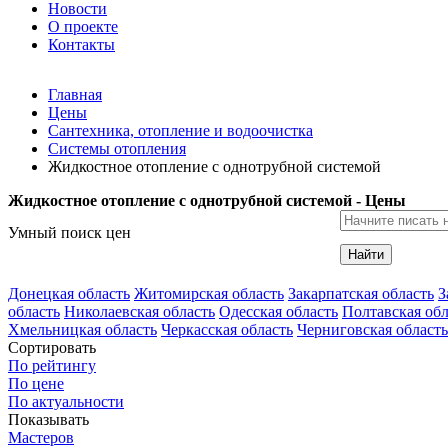
Новости
О проекте
Контакты
Главная
Цены
Сантехника, отопление и водоочистка
Системы отопления
Жидкостное отопление с однотрубной системой
Жидкостное отопление с однотрубной системой - Цены
Умный поиск цен
Найти
Донецкая область
Житомирская область
Закарпатская область
З
область
Николаевская область
Одесская область
Полтавская обл
Хмельницкая область
Черкасская область
Черниговская область
Сортировать
По рейтингу
По цене
По актуальности
Показывать
Мастеров