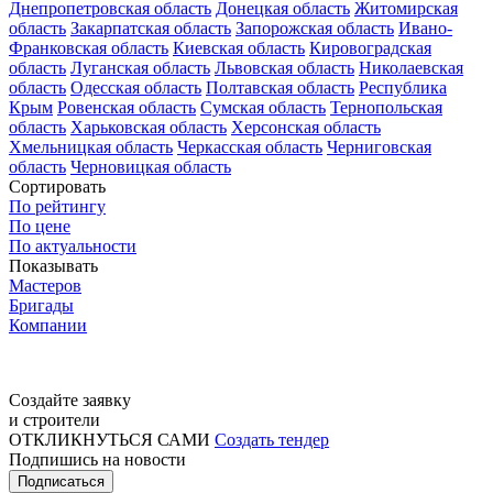
Днепропетровская область
Донецкая область
Житомирская
область
Закарпатская область
Запорожская область
Ивано-
Франковская область
Киевская область
Кировоградская
область
Луганская область
Львовская область
Николаевская
область
Одесская область
Полтавская область
Республика
Крым
Ровенская область
Сумская область
Тернопольская
область
Харьковская область
Херсонская область
Хмельницкая область
Черкасская область
Черниговская
область
Черновицкая область
Сортировать
По рейтингу
По цене
По актуальности
Показывать
Мастеров
Бригады
Компании
Создайте заявку
и строители
ОТКЛИКНУТЬСЯ САМИ
Создать тендер
Подпишись на новости
Подписаться