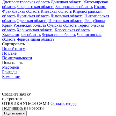
Днепропетровская область
Донецкая область
Житомирская
область
Закарпатская область
Запорожская область
Ивано-
Франковская область
Киевская область
Кировоградская
область
Луганская область
Львовская область
Николаевская
область
Одесская область
Полтавская область
Республика
Крым
Ровенская область
Сумская область
Тернопольская
область
Харьковская область
Херсонская область
Хмельницкая область
Черкасская область
Черниговская
область
Черновицкая область
Сортировать
По рейтингу
По цене
По актуальности
Показывать
Мастеров
Бригады
Компании
Создайте заявку
и строители
ОТКЛИКНУТЬСЯ САМИ
Создать тендер
Подпишись на новости
Подписаться