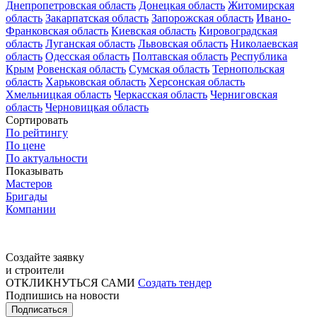
Днепропетровская область
Донецкая область
Житомирская
область
Закарпатская область
Запорожская область
Ивано-
Франковская область
Киевская область
Кировоградская
область
Луганская область
Львовская область
Николаевская
область
Одесская область
Полтавская область
Республика
Крым
Ровенская область
Сумская область
Тернопольская
область
Харьковская область
Херсонская область
Хмельницкая область
Черкасская область
Черниговская
область
Черновицкая область
Сортировать
По рейтингу
По цене
По актуальности
Показывать
Мастеров
Бригады
Компании
Создайте заявку
и строители
ОТКЛИКНУТЬСЯ САМИ
Создать тендер
Подпишись на новости
Подписаться