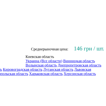
146 грн / шт.
Среднерыночная цена:
Киевская область
Украина (Все области)
Винницкая область
Волынская область
Днепропетровская область
ть
Кировоградская область
Луганская область
Львовская
польская область
Харьковская область
Херсонская область