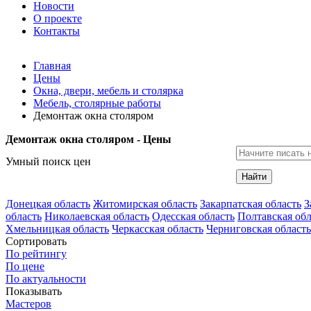
Новости
О проекте
Контакты
Главная
Цены
Окна, двери, мебель и столярка
Мебель, столярные работы
Демонтаж окна столяром
Демонтаж окна столяром - Цены
Умный поиск цен
Найти
Донецкая область
Житомирская область
Закарпатская область
З
область
Николаевская область
Одесская область
Полтавская обл
Хмельницкая область
Черкасская область
Черниговская область
Сортировать
По рейтингу
По цене
По актуальности
Показывать
Мастеров